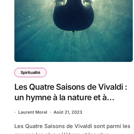
Spiritualité
Les Quatre Saisons de Vivaldi :
un hymne à la nature et à
l’harmonie, affirme le Père
Laurent Morel
Août 21, 2023
Claude-Jean-Marie Fould
Les Quatre Saisons de Vivaldi sont parmi les