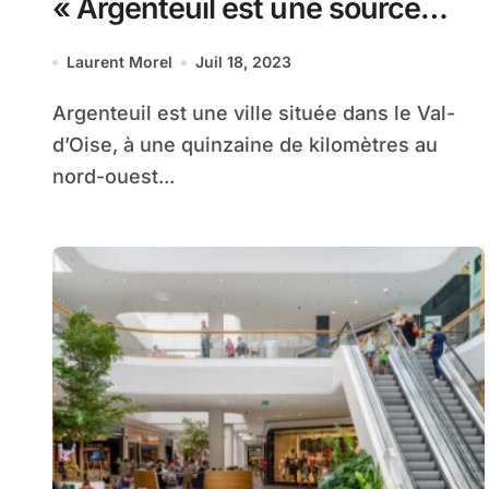
« Argenteuil est une source
d’inspiration pour le célèbre
Laurent Morel
Juil 18, 2023
peintre Monet »
Argenteuil est une ville située dans le Val-
d’Oise, à une quinzaine de kilomètres au
nord-ouest...