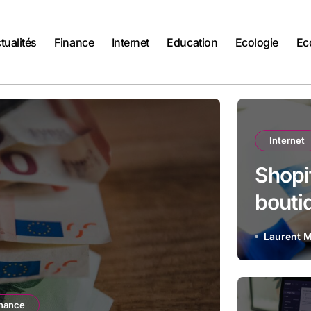
tualités
Finance
Internet
Education
Ecologie
Ec
Internet
Shopif
bouti
sans s
Laurent M
anté