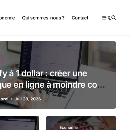
onomie
Qui sommes-nous ?
Contact
y à 1 dollar : créer une
que en ligne à moindre coût,
ous-estimer la suite
orel
Juil 28, 2026
Ecologie
Economie