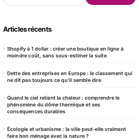
c
h
e
r
Articles récents
c
h
e
Shopify à 1 dollar : créer une boutique en ligne à
r
moindre coût, sans sous-estimer la suite
:
Dette des entreprises en Europe : le classement qui
ne dit pas toujours ce qu’il semble dire
Quand le ciel retient la chaleur : comprendre le
phénomène du dôme thermique et ses
conséquences durables
Écologie et urbanisme : la ville peut-elle vraiment
faire bon ménage avec la nature ?