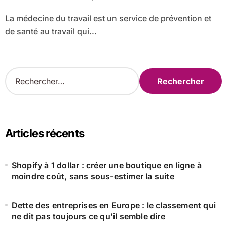
La médecine du travail est un service de prévention et
de santé au travail qui...
R
e
c
h
e
r
Articles récents
c
h
e
Shopify à 1 dollar : créer une boutique en ligne à
r
moindre coût, sans sous-estimer la suite
:
Dette des entreprises en Europe : le classement qui
ne dit pas toujours ce qu’il semble dire