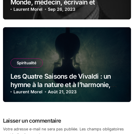
Monde, médecin, écrivain et
diplomate
Laurent Morel
Sep 26, 2023
Spiritualité
Les Quatre Saisons de Vivaldi : un
hymne à la nature et à l’harmonie,
affirme le Père Claude-Jean-Marie
Laurent Morel
Août 21, 2023
Fould
Laisser un commentaire
Votre adresse e-mail ne sera pas publiée.
Les champs obligatoires