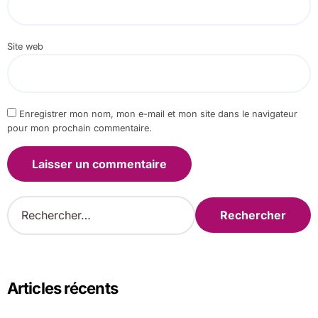
Site web
Enregistrer mon nom, mon e-mail et mon site dans le navigateur
pour mon prochain commentaire.
R
e
c
h
e
r
Articles récents
c
h