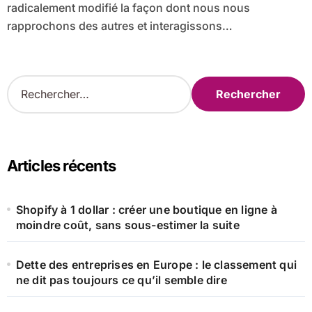
radicalement modifié la façon dont nous nous
rapprochons des autres et interagissons…
R
e
c
h
e
r
Articles récents
c
h
e
Shopify à 1 dollar : créer une boutique en ligne à
r
moindre coût, sans sous-estimer la suite
:
Dette des entreprises en Europe : le classement qui
ne dit pas toujours ce qu’il semble dire