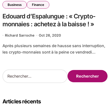
Business
Finance
Edouard d’Espalungue : « Crypto-
monnaies : achetez à la baisse ! »
Richard Sarroche
Oct 26, 2020
Après plusieurs semaines de hausse sans interruption,
les crypto-monnaies sont à la peine ce vendredi...
R
e
c
h
e
r
Articles récents
c
h