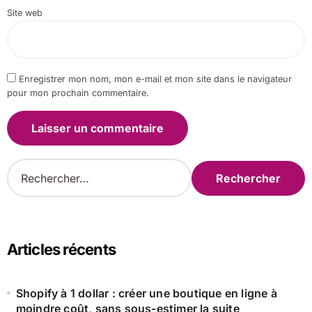
Site web
Enregistrer mon nom, mon e-mail et mon site dans le navigateur
pour mon prochain commentaire.
R
e
c
h
e
r
Articles récents
c
h
e
Shopify à 1 dollar : créer une boutique en ligne à
r
moindre coût, sans sous-estimer la suite