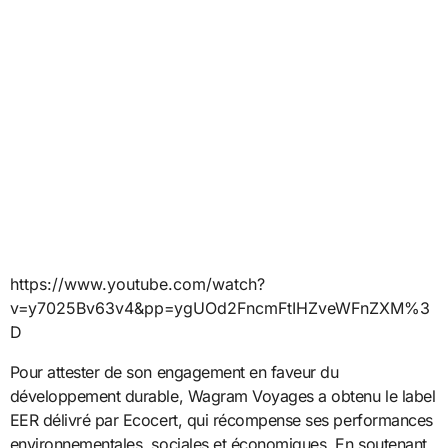
https://www.youtube.com/watch?
v=y7025Bv63v4&pp=ygUOd2FncmFtIHZveWFnZXM%3
D
Pour attester de son engagement en faveur du
développement durable, Wagram Voyages a obtenu le label
EER délivré par Ecocert, qui récompense ses performances
environnementales, sociales et économiques. En soutenant