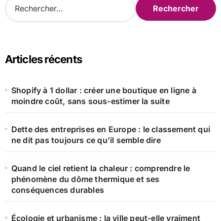
e
c
h
e
r
Articles récents
c
h
e
Shopify à 1 dollar : créer une boutique en ligne à
r
moindre coût, sans sous-estimer la suite
:
Dette des entreprises en Europe : le classement qui
ne dit pas toujours ce qu’il semble dire
Quand le ciel retient la chaleur : comprendre le
phénomène du dôme thermique et ses
conséquences durables
Écologie et urbanisme : la ville peut-elle vraiment