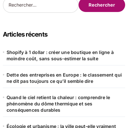
e
c
h
e
r
Articles récents
c
h
e
Shopify à 1 dollar : créer une boutique en ligne à
r
moindre coût, sans sous-estimer la suite
:
Dette des entreprises en Europe : le classement qui
ne dit pas toujours ce qu’il semble dire
Quand le ciel retient la chaleur : comprendre le
phénomène du dôme thermique et ses
conséquences durables
Écologie et urbanisme : la ville peut-elle vraiment