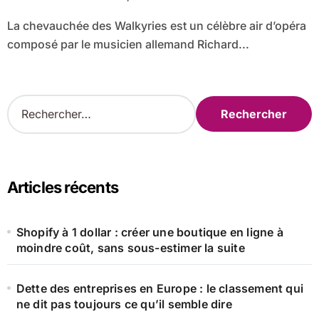
La chevauchée des Walkyries est un célèbre air d’opéra
composé par le musicien allemand Richard...
R
e
c
h
e
r
Articles récents
c
h
e
Shopify à 1 dollar : créer une boutique en ligne à
r
moindre coût, sans sous-estimer la suite
:
Dette des entreprises en Europe : le classement qui
ne dit pas toujours ce qu’il semble dire