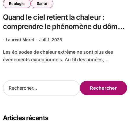
Ecologie
Santé
Quand le ciel retient la chaleur :
comprendre le phénomène du dôme
thermique et ses conséquences
Laurent Morel
Juil 1, 2026
durables
Les épisodes de chaleur extrême ne sont plus des
événements exceptionnels. Au fil des années,...
R
e
c
h
e
r
Articles récents
c
h