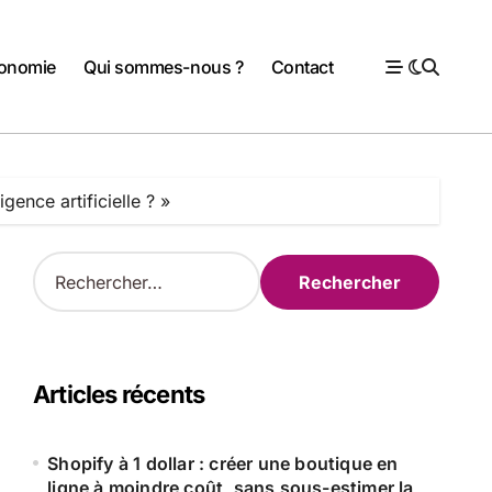
onomie
Qui sommes-nous ?
Contact
gence artificielle ? »
R
e
c
h
e
r
Articles récents
c
h
e
Shopify à 1 dollar : créer une boutique en
r
ligne à moindre coût, sans sous-estimer la