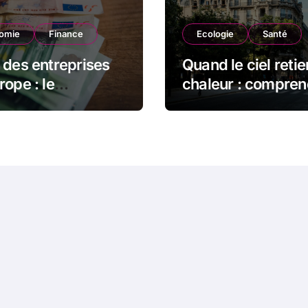
omie
Finance
Ecologie
Santé
 des entreprises
Quand le ciel retie
rope : le
chaleur : compren
ement qui ne dit
phénomène du d
oujours ce qu’il
thermique et ses
e dire
conséquences
durables