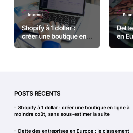
Internet
Econ
Shopify à 1 dollar :
Dette
créer une boutique en
en Eu
ligne à moindre coût,
class
sans sous-estimer la
pas t
suite
sembl
POSTS RÉCENTS
Shopify à 1 dollar : créer une boutique en ligne à
moindre coût, sans sous-estimer la suite
Dette des entreprises en Europe : le classement