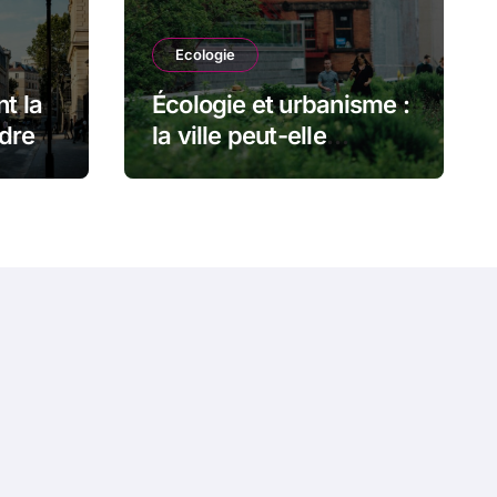
Ecologie
nt la
Écologie et urbanisme :
dre le
la ville peut-elle
ôme
vraiment faire bon
ménage avec la nature
?