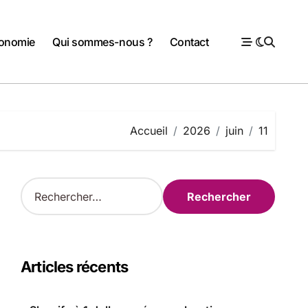
onomie
Qui sommes-nous ?
Contact
Accueil
2026
juin
11
R
e
c
h
e
r
Articles récents
c
h
e