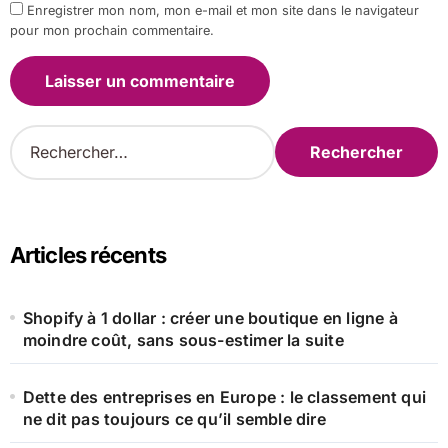
Enregistrer mon nom, mon e-mail et mon site dans le navigateur
pour mon prochain commentaire.
R
e
c
h
e
r
Articles récents
c
h
e
Shopify à 1 dollar : créer une boutique en ligne à
r
moindre coût, sans sous-estimer la suite
:
Dette des entreprises en Europe : le classement qui
ne dit pas toujours ce qu’il semble dire