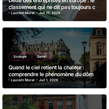
Dette des entreprises en Europe : le
classement qui ne dit pas toujours ce
qu’il semble dire
Laurent Morel
Juil 15, 2026
Ecologie
Santé
Quand le ciel retient la chaleur :
comprendre le phénomène du dôme
thermique et ses conséquences
Laurent Morel
Juil 1, 2026
durables