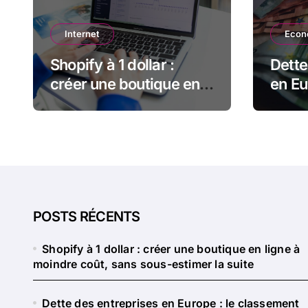
Internet
Econ
Shopify à 1 dollar :
Dette
créer une boutique en
en Eu
ligne à moindre coût,
class
sans sous-estimer la
pas t
suite
sembl
POSTS RÉCENTS
Shopify à 1 dollar : créer une boutique en ligne à
moindre coût, sans sous-estimer la suite
Dette des entreprises en Europe : le classement