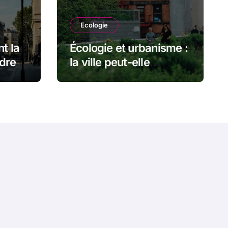
Ecologie
nt la
Écologie et urbanisme :
dre le
la ville peut-elle
ôme
vraiment faire bon
ménage avec la nature
?