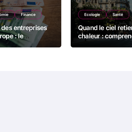
omie
Finance
Ecologie
Santé
 des entreprises
Quand le ciel retie
rope : le
chaleur : compren
ement qui ne dit
phénomène du d
oujours ce qu’il
thermique et ses
e dire
conséquences
durables