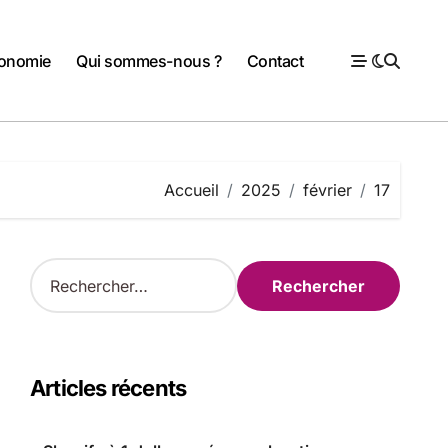
onomie
Qui sommes-nous ?
Contact
Accueil
2025
février
17
R
e
c
h
e
r
Articles récents
c
h
e