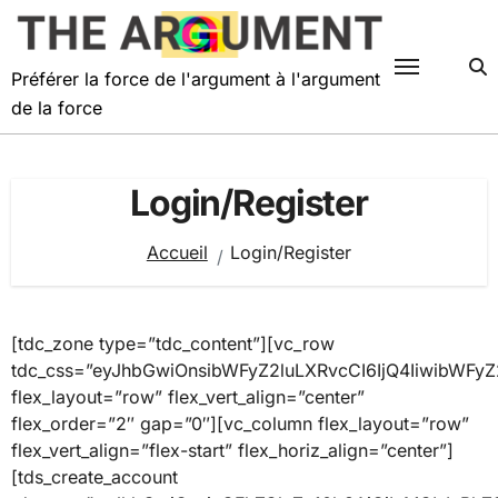
Passer
au
contenu
Préférer la force de l'argument à l'argument
de la force
Login/Register
Accueil
Login/Register
[tdc_zone type=”tdc_content”][vc_row
tdc_css=”eyJhbGwiOnsibWFyZ2luLXRvcCI6IjQ4IiwibWF
flex_layout=”row” flex_vert_align=”center”
flex_order=”2″ gap=”0″][vc_column flex_layout=”row”
flex_vert_align=”flex-start” flex_horiz_align=”center”]
[tds_create_account