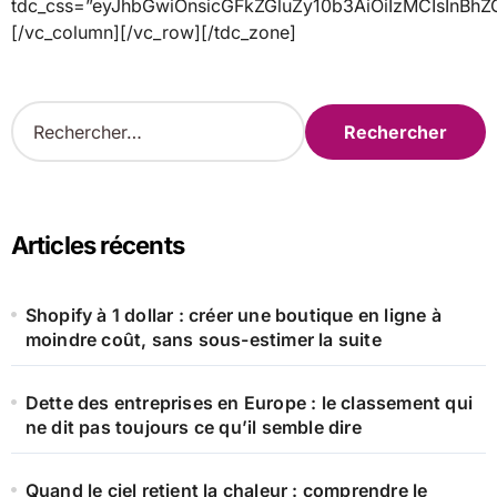
tdc_css=”eyJhbGwiOnsicGFkZGluZy10b3AiOiIzMCIsInB
[/vc_column][/vc_row][/tdc_zone]
R
e
c
h
e
r
Articles récents
c
h
e
Shopify à 1 dollar : créer une boutique en ligne à
r
moindre coût, sans sous-estimer la suite
:
Dette des entreprises en Europe : le classement qui
ne dit pas toujours ce qu’il semble dire
Quand le ciel retient la chaleur : comprendre le